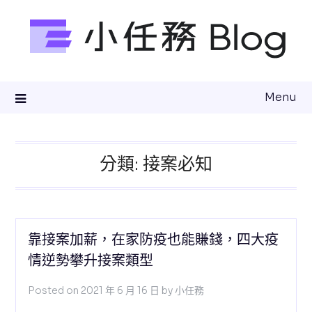
Skip
to
content
Menu
分類:
接案必知
靠接案加薪，在家防疫也能賺錢，四大疫
情逆勢攀升接案類型
Posted on
2021 年 6 月 16 日
by
小任務